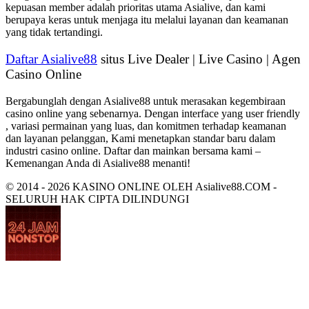
kepuasan member adalah prioritas utama Asialive, dan kami
berupaya keras untuk menjaga itu melalui layanan dan keamanan
yang tidak tertandingi.
Daftar Asialive88
situs Live Dealer | Live Casino | Agen
Casino Online
Bergabunglah dengan Asialive88 untuk merasakan kegembiraan
casino online yang sebenarnya. Dengan interface yang user friendly
, variasi permainan yang luas, dan komitmen terhadap keamanan
dan layanan pelanggan, Kami menetapkan standar baru dalam
industri casino online. Daftar dan mainkan bersama kami –
Kemenangan Anda di Asialive88 menanti!
© 2014 - 2026 KASINO ONLINE OLEH Asialive88.COM -
SELURUH HAK CIPTA DILINDUNGI