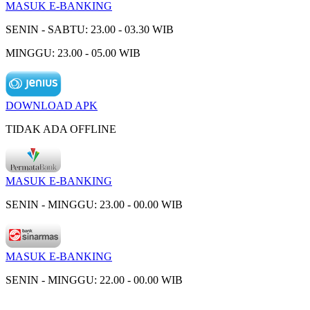
MASUK E-BANKING
SENIN - SABTU: 23.00 - 03.30 WIB
MINGGU: 23.00 - 05.00 WIB
DOWNLOAD APK
TIDAK ADA OFFLINE
MASUK E-BANKING
SENIN - MINGGU: 23.00 - 00.00 WIB
MASUK E-BANKING
SENIN - MINGGU: 22.00 - 00.00 WIB