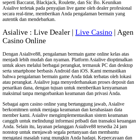
seperti Baccarat, Blackjack, Roulette, dan Sic Bo. Keunikan
Asialive terletak pada penyajian live game oleh dealer profesional
secara real-time, memberikan Anda pengalaman bermain yang
autentik dan mendebarkan.
Asialive : Live Dealer |
Live Casino
| Agen
Casino Online
Dengan Asialive88, pengalaman bermain game online kelas atas
menjadi lebih mudah dan nyaman. Platform Asialive dioptimalkan
untuk akses melalui berbagai perangkat, termasuk PC dan desktop
serta smartphone berbasis Android dan iOS. Kami memastikan
bahwa pengalaman bermain game Anda tidak terbatas oleh lokasi
atau perangkat. Asialive juga menyederhanakan proses deposit dan
penarikan dana, dengan tujuan untuk memberikan kenyamanan
maksimal tanpa mengorbankan keamanan dan privasi Anda.
Sebagai agen casino online yang bertanggung jawab, Asialive
berkomitmen untuk menjaga keamanan dan kerahasiaan data
member kami. Asialive mengimplementasikan sistem keamanan
canggih untuk melindungi informasi pribadi dan transaksi keuangan
Anda. Selain itu, layanan pelanggan Asialive88 tersedia 24 jam
nonstop untuk menjawab segala pertanyaan dan membantu
mengatasi masalah yang mungkin Anda hadapi. Kepercayaan dan