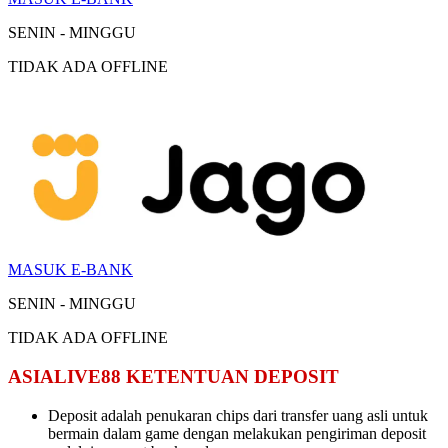
SENIN - MINGGU
TIDAK ADA OFFLINE
MASUK E-BANK
SENIN - MINGGU
TIDAK ADA OFFLINE
ASIALIVE88 KETENTUAN DEPOSIT
Deposit adalah penukaran chips dari transfer uang asli untuk
bermain dalam game dengan melakukan pengiriman deposit