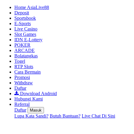
Home AsiaLive88
Deposit
Sportsbook
E-Sports
Live Casino
Slot Games
IDN E-Lottery
POKER
ARCADE
Bolatangkas
Togel
RTP Slots
Cara Bermain
Promosi
Withdraw
Daftar
Download Android
Hubungi Kami
Referral
Daftar
Masuk
Lupa Kata Sandi?
Butuh Bantuan?
Live Chat Di Sini