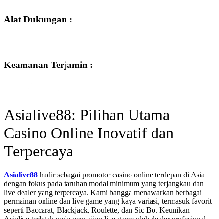
Alat Dukungan :
Keamanan Terjamin :
Asialive88: Pilihan Utama
Casino Online Inovatif dan
Terpercaya
Asialive88
hadir sebagai promotor casino online terdepan di Asia
dengan fokus pada taruhan modal minimum yang terjangkau dan
live dealer yang terpercaya. Kami bangga menawarkan berbagai
permainan online dan live game yang kaya variasi, termasuk favorit
seperti Baccarat, Blackjack, Roulette, dan Sic Bo. Keunikan
Asialive terletak pada penyajian live game oleh dealer profesional