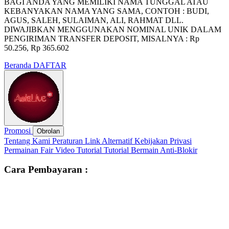
BAGI ANDA YANG MEMILIKI NAMA TUNGGAL ATAU
KEBANYAKAN NAMA YANG SAMA, CONTOH : BUDI,
AGUS, SALEH, SULAIMAN, ALI, RAHMAT DLL.
DIWAJIBKAN MENGGUNAKAN NOMINAL UNIK DALAM
PENGIRIMAN TRANSFER DEPOSIT, MISALNYA : Rp
50.256, Rp 365.602
Beranda
DAFTAR
Promosi
Obrolan
Tentang Kami
Peraturan
Link Alternatif
Kebijakan Privasi
Permainan Fair
Video Tutorial
Tutorial Bermain
Anti-Blokir
Cara Pembayaran :