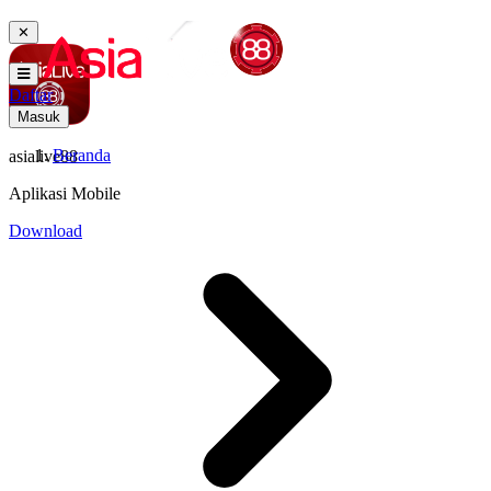
✕
Daftar
Masuk
Beranda
asialive88
Aplikasi Mobile
Download