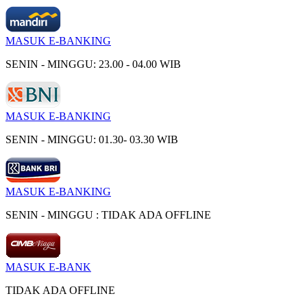
MASUK E-BANKING
SENIN - MINGGU: 23.00 - 04.00 WIB
MASUK E-BANKING
SENIN - MINGGU: 01.30- 03.30 WIB
MASUK E-BANKING
SENIN - MINGGU : TIDAK ADA OFFLINE
MASUK E-BANK
TIDAK ADA OFFLINE